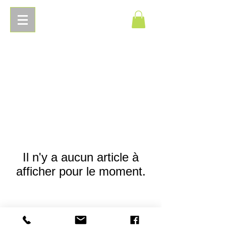
Pierres
Energetiques.com
Il n'y a aucun article à
afficher pour le moment.
© 2018 Pierres Energetiques.com -
Mentions
légales
-
Conditions générales de vente