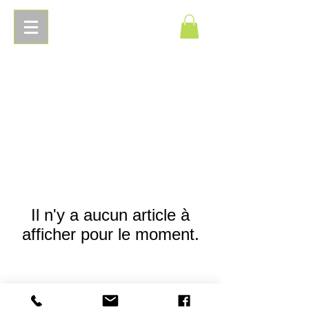
Pierres
Energetiques.com
Il n'y a aucun article à
afficher pour le moment.
© 2018 Pierres Energetiques.com -
Mentions
légales
-
Conditions générales de vente