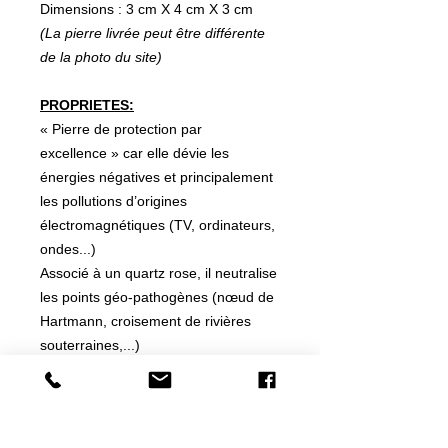
Dimensions : 3 cm X 4 cm X 3 cm
(La pierre livrée peut être différente
de la photo du site)
PROPRIETES:
« Pierre de protection par
excellence » car elle dévie les
énergies négatives et principalement
les pollutions d’origines
électromagnétiques (TV, ordinateurs,
ondes...)
Associé à un quartz rose, il neutralise
les points géo-pathogènes (nœud de
Hartmann, croisement de rivières
souterraines,...)
La tourmaline noire est la pierre de
prédilection du chakra de base, elle
sera utilisée pour toutes les
méditations afin de garder un bon